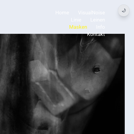
🌙
Home
VisualNoise
Linie
Leinen
Masken
Info
Kontakt